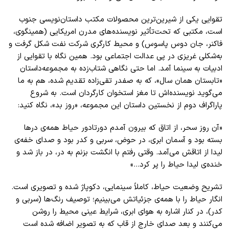
تقوایی یکی از شیرین‌ترین محصولات مکتب داستان‌نویسی جنوب
است، مکتبی که تحت‌تأثیر نویسنده‌های مدرن امریکایی (همینگوی،
فاکنر، ‌جان دوس پاسوس) و محیط کارگری شرکت نفت شکل گرفت و
به‌شکلی غریزی در پی عدالت اجتماعی بود. همین نگاه با تقوایی از
ادبیات به سینما آمد. اما حتی نگاهی شتاب‌زده به مجموعه‌داستان
«تابستان همان سال»، که به صفدر تقی‌زاده تقدیم شده، هم به ما
می‌گوید نویسنده‌اش تا مغز استخوان کارگردان است. به شروع
پاراگراف دوم از نخستین داستان این مجموعه، «روز بد»، نگاه کنید:
«آن روز سحر، از اتاق که بیرون آمدم دورتادور حیاط همه‌ی درها
بسته بود و آسمان ابری، در حوض، سربی و کدر بود و صدای خفه‌ی
لیدا از اتاقش می‌آمد. وقتی رفتم با انگشت بزنم به در، در باز شد و
خنده‌ی لیدا حیاط را پر کرد…»
تشریح وضعیت حیاط، کاملاً سینمایی، دکوپاژ شده و تصویری ا‌ست.
انگار حیاط را با همه‌ی جزئیاتش می‌بینیم؛ توصیف رنگ‌ها (سربی و
کدر)، در کنار اشاره به هوای ابری، شرایط عینی محیط را روشن
می‌کنند و بعد صدای خارج از قاب که به تصویر اضافه شده است