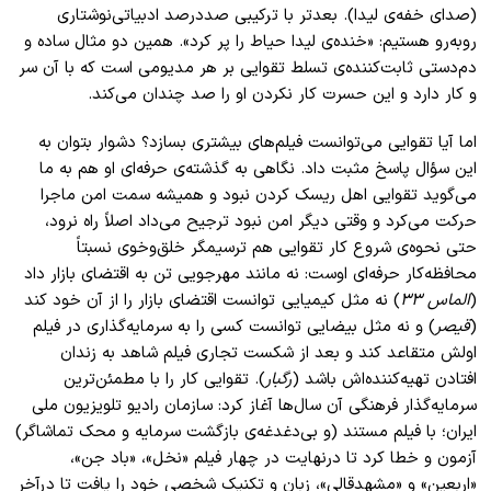
(صدای خفه‌ی لیدا). بعدتر با ترکیبی صددرصد ادبیاتی‌نوشتاری
روبه‌رو هستیم: «خنده‌ی لیدا حیاط را پر کرد». همین دو مثال ساده و
دم‌دستی ثابت‌کننده‌ی تسلط تقوایی بر هر مدیومی ا‌ست که با آن سر
و کار دارد و این حسرت کار نکردن او را صد چندان می‌کند.
اما آیا تقوایی می‌توانست فیلم‌های بیشتری بسازد؟ دشوار بتوان به
این سؤال پاسخ مثبت داد. نگاهی به گذشته‌ی حرفه‌ای او هم به ما
می‌گوید تقوایی اهل ریسک کردن نبود و همیشه سمت امن ماجرا
حرکت می‌کرد و وقتی دیگر امن نبود ترجیح ‌می‌داد اصلاً راه نرود،
حتی نحوه‌ی شروع کار تقوایی هم ترسیمگر خلق‌وخوی نسبتاً
محافظه‌کار حرفه‌ای اوست: نه مانند مهرجویی تن به اقتضای بازار داد
(
الماس ۳۳
) نه مثل کیمیایی توانست اقتضای بازار را از آن خود کند
(
قیصر
) و نه مثل بیضایی توانست کسی را به سرمایه‌گذاری در فیلم
اولش متقاعد کند و بعد از شکست تجاری فیلم شاهد به زندان
افتادن تهیه‌کننده‌اش باشد (
رگبار
). تقوایی کار را با مطمئن‌ترین
سرمایه‌گذار فرهنگی آن ‌سال‌ها آغاز کرد: سازمان رادیو تلویزیون ملی
ایران؛ با فیلم مستند (و بی‌دغدغه‌ی بازگشت سرمایه و محک تماشاگر)
آزمون و خطا کرد تا درنهایت در چهار فیلم «نخل»، «باد جن»،
«اربعین» و «مشهدقالی»، زبان و تکنیک شخصی خود را یافت تا درآخر